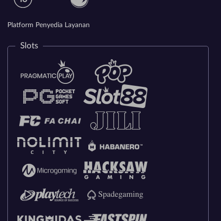
Platform Penyedia Layanan
Slots