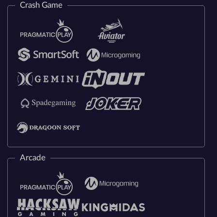
Crash Game
Arcade