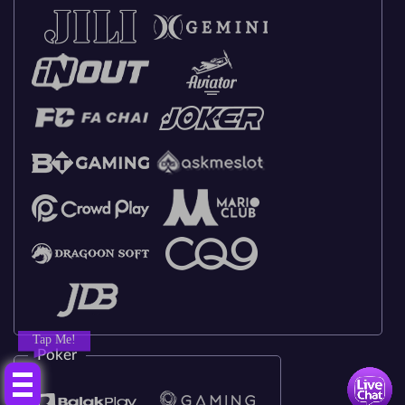
Tap Me!
Poker