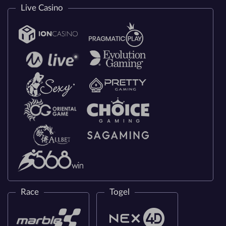
Live Casino
Race
Togel