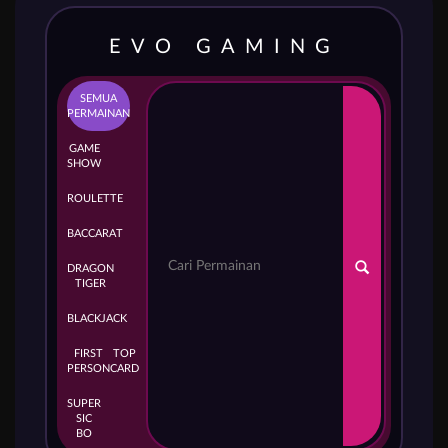
EVO GAMING
SEMUA
PERMAINAN
GAME
SHOW
ROULETTE
BACCARAT
DRAGON
TIGER
BLACKJACK
FIRST
TOP
PERSON
CARD
SUPER
SIC
BO