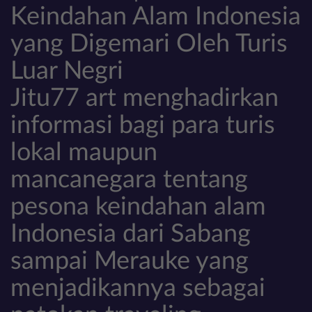
Keindahan Alam Indonesia
yang Digemari Oleh Turis
Luar Negri
Jitu77 art menghadirkan
informasi bagi para turis
lokal maupun
mancanegara tentang
pesona keindahan alam
Indonesia dari Sabang
sampai Merauke yang
menjadikannya sebagai