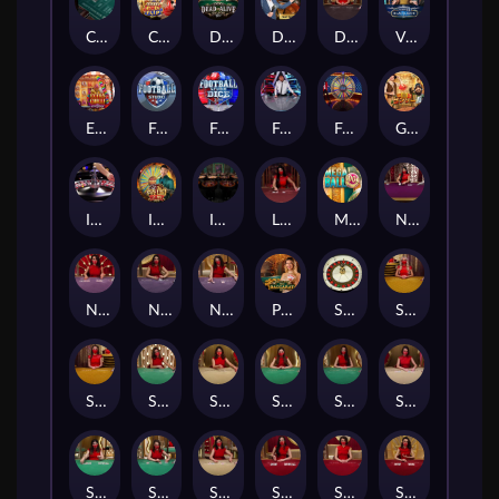
Craps
Crazy Coin Flip
Dead or Alive: Saloon
Deal or No Deal
Dragon_Tiger
VIP Always 6 Blackjack 1
Extra Chilli Epic Spin
Football Studio
Football Studio Dice
Football_Studio
Fortune_Wheel
Gonzo's Treasure Map
Immersive_Roulette
Imperial Quest
Instant_Roulette
Lightning_Baccarat
Mega Ball
No_Comm_Baccarat
No_Comm_Speed_Baccarat_A
No_Comm_Speed_Baccarat_B
No_Comm_Speed_Baccarat_C
Prosperity Tree Baccarat
Speed_Auto_Roulette
Speed_Baccarat_A
Speed_Baccarat_B
Speed_Baccarat_C
Speed_Baccarat_D
Speed_Baccarat_E
Speed_Baccarat_F
Speed_Baccarat_G
Speed_Baccarat_H
Speed_Baccarat_I
Speed_Baccarat_J
Speed_Baccarat_k
Speed_Baccarat_L
Speed_Baccarat_N