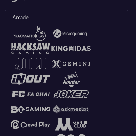
Arcade