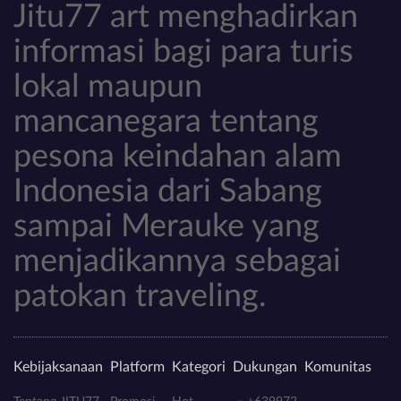
Jitu77 art menghadirkan
informasi bagi para turis
lokal maupun
mancanegara tentang
pesona keindahan alam
Indonesia dari Sabang
sampai Merauke yang
menjadikannya sebagai
patokan traveling.
Kebijaksanaan
Platform
Kategori
Dukungan
Komunitas