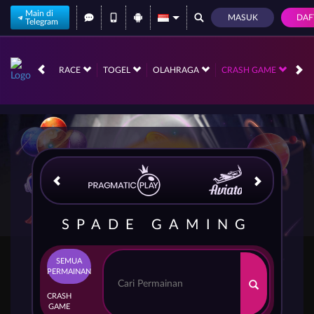
Main di
MASUK
DAF
Telegram
VE CASINO
RACE
TOGEL
OLAHRAGA
CRASH GAME
AR
SPADE GAMING
SEMUA
PERMAINAN
CRASH
GAME