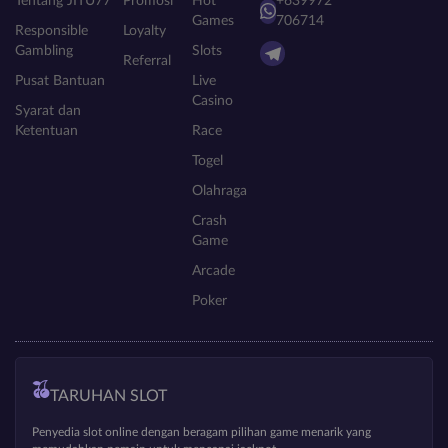
Tentang JITU77
Promosi
Hot
+639972
Games
706714
Responsible
Loyalty
Gambling
Slots
Referral
Pusat Bantuan
Live
Casino
Syarat dan
Ketentuan
Race
Togel
Olahraga
Crash
Game
Arcade
Poker
TARUHAN SLOT
Penyedia slot online dengan beragam pilihan game menarik yang