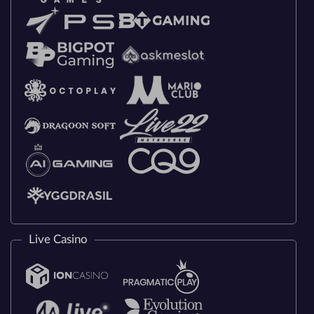
Live Casino