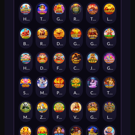
Huffin’ And Puffin’ Rising
The Hallowin Bats
GOLDEN TRAIN DELUXE
RAGE T-REX
THE FLAME CITY
LUCKY BUDDHA
BUILDER'S FRENZY
RHINO LEGEND
Dragon Link Collection
GOLDEN TRAIN 2
Gold Rush
GONG XI FA CAI
Huffin'and Puffin'Jackpot
Dancing Golden Drums
FORTUNE GOD BLESSING
Crown of Hades
JUNGLE ROAR
Gold Wheel Jackpot
Super Gold Arowana
Magic Bingo Queen
Phoenix's Golden Basin
Aztlan Gems
Cocktail City
THE GREAT FIREFIGHTER
Mystic Panda
ZEUS POWER
Fortune Gold Pots
Valiant of Athena
Gold Rush Mania
LEGEND OF SPOOKY LINK