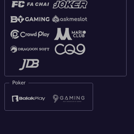
Poker