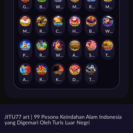
GOLD AROWANA
BOWLS OF FORTUNE
WICKED FORTUNE
Mummy’s Treasure Quest
Riches Express
Make America Great Again
MASTER CHEF FRENZY
RAGE T-REX 2
Choo Choo Riches
Holly Jackpot
Buffalo Triple Fury
WICKED RICHES
PENGUIN QUEST
Road to Glory
Wicked Wins: Crystals
AZTLAN GEMS3
Skeleton Thief
Treasure Train Deluxe
Angel vs Devil Ultimate Goal Showdown
RAPID FIRE BLAST
King Kong Treasure
Devil’s Frenzy
Thunder Lord
JITU77 art | 99 Pesona Keindahan Alam Indonesia
yang Digemari Oleh Turis Luar Negri