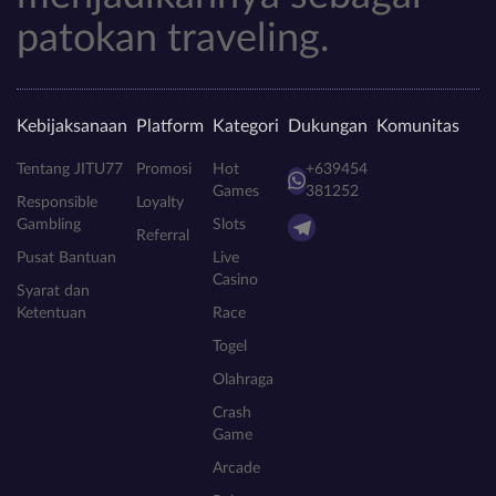
patokan traveling.
Kebijaksanaan
Platform
Kategori
Dukungan
Komunitas
Tentang JITU77
Promosi
Hot
+639454
Games
381252
Responsible
Loyalty
Gambling
Slots
Referral
Pusat Bantuan
Live
Casino
Syarat dan
Ketentuan
Race
Togel
Olahraga
Crash
Game
Arcade