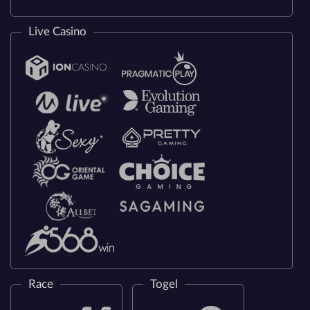
Live Casino
Race
Togel