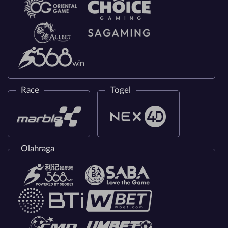
Race
Togel
Olahraga