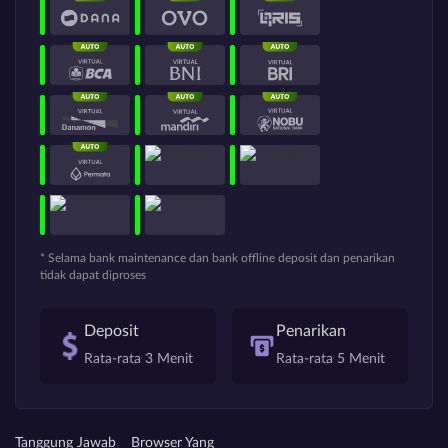
* Selama bank maintenance dan bank offline deposit dan penarikan
tidak dapat diproses
Deposit
Penarikan
Rata-rata 3 Menit
Rata-rata 5 Menit
Tanggung Jawab
Browser Yang