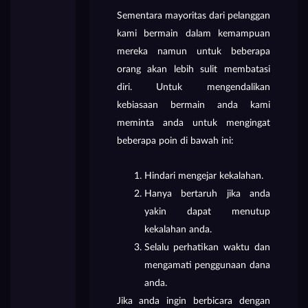
Sementara mayoritas dari pelanggan
kami bermain dalam kemampuan
mereka namun untuk beberapa
orang akan lebih sulit membatasi
diri. Untuk mengendalikan
kebiasaan bermain anda kami
meminta anda untuk mengingat
beberapa poin di bawah ini:
Hindari mengejar kekalahan.
Hanya bertaruh jika anda
yakin dapat menutup
kekalahan anda.
Selalu perhatikan waktu dan
mengamati penggunaan dana
anda.
Jika anda ingin berbicara dengan