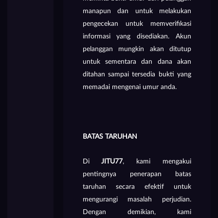
manapun dan untuk melakukan
pengecekan untuk memverifikasi
informasi yang disediakan. Akun
pelanggan mungkin akan ditutup
untuk sementara dan dana akan
ditahan sampai tersedia bukti yang
memadai mengenai umur anda.
BATAS TARUHAN
Di
JITU77
, kami mengakui
pentingnya penerapan batas
taruhan secara efektif untuk
mengurangi masalah perjudian.
Dengan demikian, kami