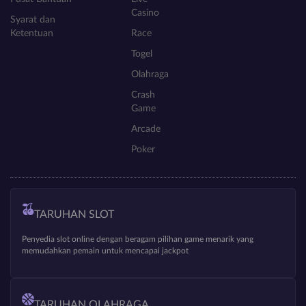
Casino
Syarat dan
Ketentuan
Race
Togel
Olahraga
Crash
Game
Arcade
Poker
TARUHAN SLOT
Penyedia slot online dengan beragam pilihan game menarik yang
memudahkan pemain untuk mencapai jackpot
TARUHAN OLAHRAGA