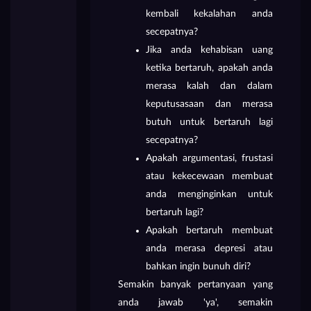
kembali kekalahan anda
secepatnya?
Jika anda kehabisan uang
ketika bertaruh, apakah anda
merasa kalah dan dalam
keputusasaan dan merasa
butuh untuk bertaruh lagi
secepatnya?
Apakah argumentasi, frustasi
atau kekecewaan membuat
anda menginginkan untuk
bertaruh lagi?
Apakah bertaruh membuat
anda merasa depresi atau
bahkan ingin bunuh diri?
Semakin banyak pertanyaan yang
anda jawab 'ya', semakin