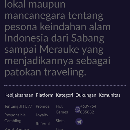
lokal maupun
mancanegara tentang
pesona keindahan alam
Indonesia dari Sabang
sampai Merauke yang
menjadikannya sebagai
patokan traveling.
Kebijaksanaan
Platform
Kategori
Dukungan
Komunitas
Tentang JITU77
Promosi
Hot
+639754
Games
835882
Responsible
Loyalty
Gambling
Slots
Referral
Pusat Bantuan
Live