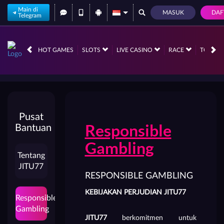
Main di
MASUK
DAF
Telegram
HOT GAMES
SLOTS
LIVE CASINO
RACE
TOGEL
Pusat
Responsible
Bantuan
Gambling
Tentang
JITU77
RESPONSIBLE GAMBLING
KEBIJAKAN PERJUDIAN JITU77
Responsible
Gambling
JITU77
berkomitmen untuk